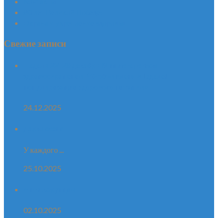
Контакты
80 лет Великой Победе!
Охрана и укрепление здоровья
Свежие записи
Неделя 22-28 декабря Министерством
здравоохранения РФ объявлена «Неделей
популяризации здорового питания»
24.12.2025
Дары осени
У каждого ...
25.10.2025
Антикорупция
02.10.2025