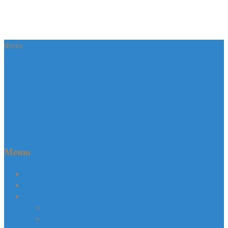
Фото
Меню
Главная
Сведения об обр. орг.
Галерея
Фото
Видео