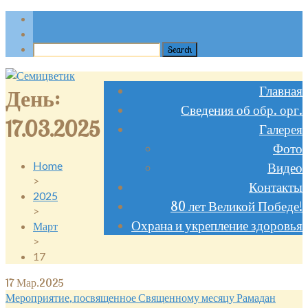
Главная
День:
Сведения об обр. орг.
17.03.2025
Галерея
Фото
Home
Видео
>
Контакты
2025
80 лет Великой Победе!
>
Охрана и укрепление здоровья
Март
>
17
17
Мар.2025
Мероприятие, посвященное Священному месяцу Рамадан