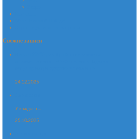
Видео
Контакты
80 лет Великой Победе!
Охрана и укрепление здоровья
Свежие записи
Неделя 22-28 декабря Министерством
здравоохранения РФ объявлена «Неделей
популяризации здорового питания»
24.12.2025
Дары осени
У каждого ...
25.10.2025
Антикорупция