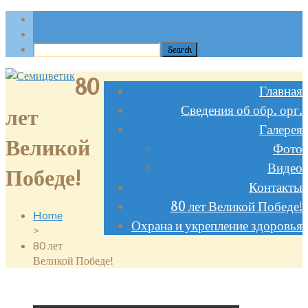
80
Главная
Сведения об обр. орг.
лет
Галерея
Великой
Фото
Видео
Победе!
Контакты
80 лет Великой Победе!
Home
Охрана и укрепление здоровья
>
80 лет
Великой Победе!