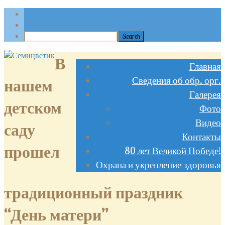
В
Главная
Сведения об обр. орг.
нашем
Галерея
детском
Фото
Видео
саду
Контакты
прошел
80 лет Великой Победе!
Охрана и укрепление здоровья
традиционный праздник
“День матери”