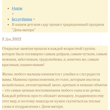
Home
>
Без рубрики
>
В нашем детском саду прошел традиционный праздник
“День матери”
2
Дек.2022
Открытые занятия прошли в каждой возрастной группе,
которое было посвящено самым добрым, самым чутким, самым
нежным, заботливым, трудолюбивы, и, конечно же, самым
красивым, нашим мамам!
Жизнь любого малыша начинается с улыбки и слез радости
мамы. Мамины прикосновения, ее голос, которым она пела
колыбельные, неповторимый запах, крепкие и нежные объятия
– это самые ценные воспоминания любого сына или дочки.
Каждый ребенок просто обожает женщину, подарившую ему
этот мир, и поэтому никогда не нужно скупиться на теплые
слова и поздравления с Днем матери.