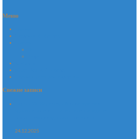
Меню
Главная
Сведения об обр. орг.
Галерея
Фото
Видео
Контакты
80 лет Великой Победе!
Охрана и укрепление здоровья
Свежие записи
Неделя 22-28 декабря Министерством
здравоохранения РФ объявлена «Неделей
популяризации здорового питания»
24.12.2025