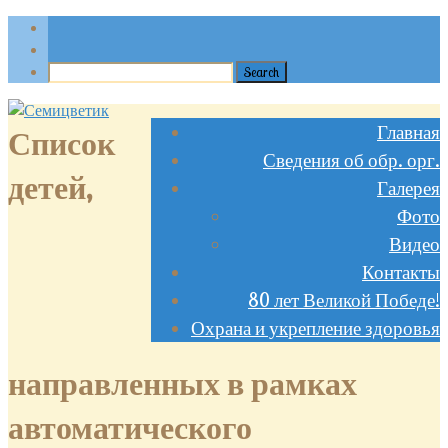
Главная
Список
Сведения об обр. орг.
детей,
Галерея
Фото
Видео
Контакты
80 лет Великой Победе!
Охрана и укрепление здоровья
направленных в рамках
автоматического