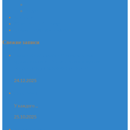
Фото
Видео
Контакты
80 лет Великой Победе!
Охрана и укрепление здоровья
Свежие записи
Неделя 22-28 декабря Министерством
здравоохранения РФ объявлена «Неделей
популяризации здорового питания»
24.12.2025
Дары осени
У каждого ...
25.10.2025
Антикорупция