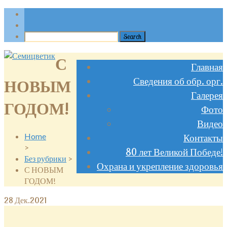
С
Главная
Сведения об обр. орг.
НОВЫМ
Галерея
ГОДОМ!
Фото
Видео
Home
Контакты
>
80 лет Великой Победе!
Без рубрики
>
Охрана и укрепление здоровья
С НОВЫМ
ГОДОМ!
28
Дек.2021