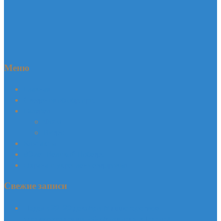
Меню
Главная
Сведения об обр. орг.
Галерея
Фото
Видео
Контакты
80 лет Великой Победе!
Охрана и укрепление здоровья
Свежие записи
Неделя 22-28 декабря Министерством
здравоохранения РФ объявлена «Неделей